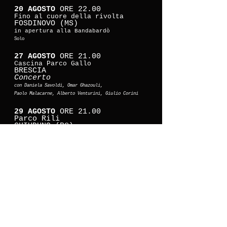
20 AGOSTO
ORE 22.00
Fino al cuore della rivolta
FOSDINOVO (MS)
in apertura alla Bandabardò
Solo
27 AGOSTO
ORE 21.00
Cascina Parco Gallo
BRESCIA
Concerto
con Daniela Savoldi, Omar Ghazouli,
Paolo Malacarne, Alberto Venturini, Giulio Corini
29 AGOSTO
ORE
21.00
Parco Rili
CHIUDUNO (BG)
Concerto
Solo
06 SETTEMBRE
ORE
21.00
Arci Santa Maria
CREMA (CR)
Concerto
con Omar Ghazouli