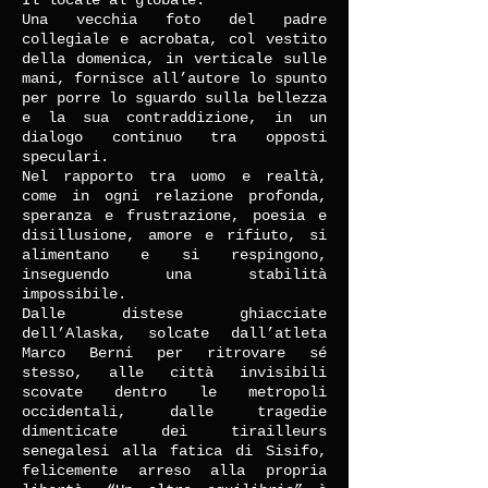
Il locale al globale.
Una vecchia foto del padre
collegiale e acrobata, col vestito
della domenica, in verticale sulle
mani, fornisce all’autore lo spunto
per porre lo sguardo sulla bellezza
e la sua contraddizione, in un
dialogo continuo tra opposti
speculari.
Nel rapporto tra uomo e realtà,
come in ogni relazione profonda,
speranza e frustrazione, poesia e
disillusione, amore e rifiuto, si
alimentano e si respingono,
inseguendo una stabilità
impossibile.
Dalle distese ghiacciate
dell’Alaska, solcate dall’atleta
Marco Berni per ritrovare sé
stesso, alle città invisibili
scovate dentro le metropoli
occidentali, dalle tragedie
dimenticate dei tirailleurs
senegalesi alla fatica di Sisifo,
felicemente arreso alla propria