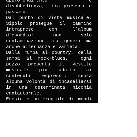
approfondimento e
disobbedienza, tra presente e
passato.
Dal punto di vista musicale,
Sipolo prosegue il cammino
intrapreso con l’album
d’esordio: non solo
contaminazione tra generi ma
anche alternanza e varietà.
Dalla rumba al country, dalla
samba al rock-blues, ogni
pezzo presenta il vestito
musicale più adatto ai
contenuti espressi, senza
alcuna volontà di incasellarsi
in una determinata nicchia
cantautorale.
Eresie è un crogiolo di mondi
musicali.
Eresie è un affresco
d’esistenze controcorrente.